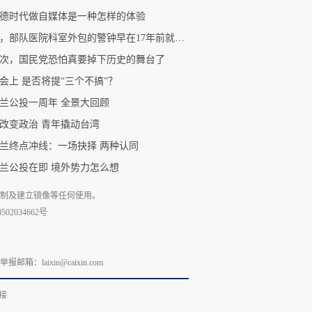
德时代做自媒体是一种怎样的体验
虽然，部队医院科室外包的警钟早在17年前就响起了
次，国民党恐怕真要掉下历史的舞台了
会上 是否将提“三个不搞”？
兰公投一周年 全景大回顾
改变政治 青年撬动台湾
兰终点冲线：一场抉择 两种认同
兰公投在即 境外势力怎么想
复制及建立镜像等任何使用。
02034662号
laixin@caixin.com
接