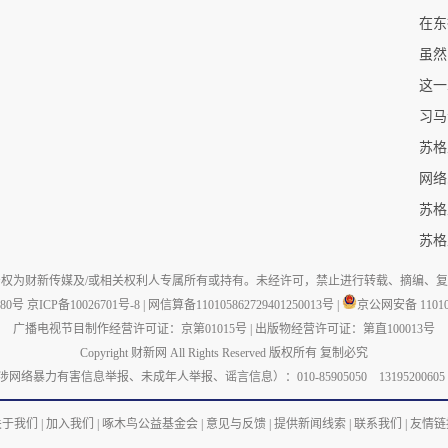
在东
这一
习马
苏格
网络
苏格
苏格
权为财新传媒及/或相关权利人专属所有或持有。未经许可，禁止进行转载、摘编、
880号
京ICP备10026701号-8
|
网信算备110105862729401250013号
|
京公网安备 110105
广播电视节目制作经营许可证：京第01015号
|
出版物经营许可证：第直100013号
Copyright 财新网 All Rights Reserved 版权所有 复制必究
力有害信息举报、未成年人举报、谣言信息）：010-85905050 13195200605 举报邮箱：
关于我们
|
加入我们
|
啄木鸟公益基金会
|
意见与反馈
|
提供新闻线索
|
联系我们
|
友情链