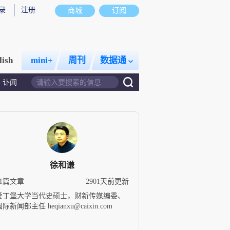
录
注册
商城
订阅
lish
mini+
周刊
数据通
讣闻
徐和谦
21篇文章
2901天前更新
爱丁堡大学当代史硕士，财新传媒编委、
际新闻部主任 heqianxu@caixin.com