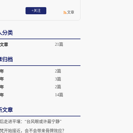
+关注
文章
人分类
21篇
文章
章归档
2篇
8年
3篇
6年
2篇
5年
14篇
4年
新文章
后走进平壤：“台风眼或许最宁静”
梵开始接近，会不会带来骨牌效应？