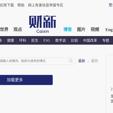
登
应用下载
帮助
网上有害信息举报专区
世界
观点
博客
图片
视频
Eng
源
健康
环科
民生
ESG
数字说
比较
中国改革
专题
最新
|
最热
加载更多
国