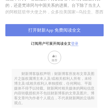
的，还是梵谛冈与中国关系的进展。台下除了当主人
的阿根廷驻华大使之外，众多拉美国家─乌拉圭、墨西
哥以及新上任的巴拿马大使，均现身会场。
打开财新App 免费阅读全文
作者告诉我们，在访谈过程中，他俩基本没有谈到梵
蒂冈当前跟中国关系的谈判和进展。但他透露，教宗
订阅用户可展开阅读全文
登录
本人对中国非常了解，“他对中国的了解，甚至超过了
对意大利的了解”。在问到方济各从什么渠道了解中国
0
时，这位记者说，每天都有人从全世界各地给他写关
推荐
于中国的信，包括用email、用纸本信函，甚至在他外
访途中直接把信塞给他。但除此之外，他说他没有办
财新博客版权声明：财新博客所发布文章及图
法代表教宗，表达任何他对中国的看法。
片之版权属博主本人及/或相关权利人所有，未经
博主及/或相关权利人单独授权，任何网站、平面
媒体不得予以转载。财新网对相关媒体的网站信息
我则问这位记者，你们是否曾谈到冷战年代里梵谛冈
内容转载授权并不包括财新博客的文章及图片。博
与东欧国家的“和解”？教皇有没有谈到，在多大程度
客文章均为作者个人观点，不代表财新网的立场和
观点。
上，梵谛冈与世俗国家之间的“妥协”和“适应”是有必