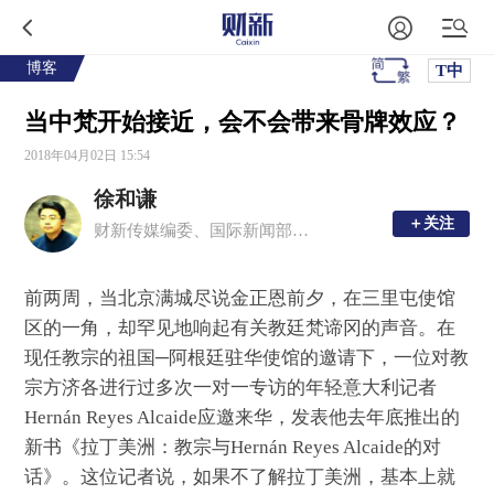
博客
T中
当中梵开始接近，会不会带来骨牌效应？
2018年04月02日 15:54
徐和谦
＋关注
＋关注
财新传媒编委、国际新闻部主任
前两周，当北京满城尽说金正恩前夕，在三里屯使馆
区的一角，却罕见地响起有关教廷梵谛冈的声音。在
现任教宗的祖国─阿根廷驻华使馆的邀请下，一位对教
宗方济各进行过多次一对一专访的年轻意大利记者
Hernán Reyes Alcaide应邀来华，发表他去年底推出的
新书《拉丁美洲：教宗与Hernán Reyes Alcaide的对
话》。这位记者说，如果不了解拉丁美洲，基本上就