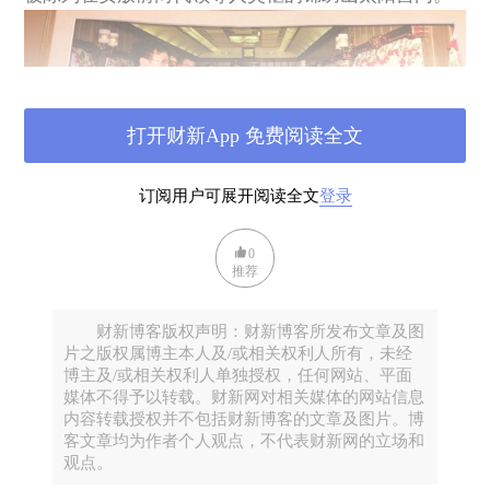
打开财新App 免费阅读全文
订阅用户可展开阅读全文
登录
0
推荐
财新博客版权声明：财新博客所发布文章及图
片之版权属博主本人及/或相关权利人所有，未经
博主及/或相关权利人单独授权，任何网站、平面
因此，当金正恩首次访华信息尚未公开，但丹东车站
媒体不得予以转载。财新网对相关媒体的网站信息
已全面戒严之际，在朝经商的中国人皆知，来者必是
内容转载授权并不包括财新博客的文章及图片。博
客文章均为作者个人观点，不代表财新网的立场和
金正恩，不做第二人想。否则，其他人不会、也无权
观点。
动用火车这一具有踵继前人仪式感的交通工具大阵仗