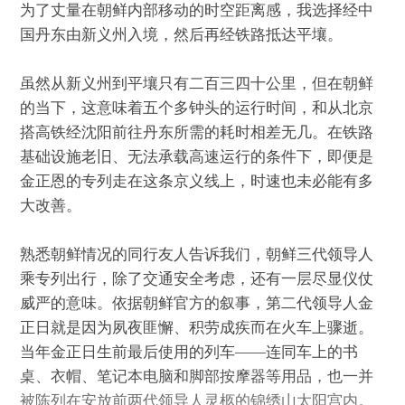
为了丈量在朝鲜内部移动的时空距离感，我选择经中
国丹东由新义州入境，然后再经铁路抵达平壤。
虽然从新义州到平壤只有二百三四十公里，但在朝鲜
的当下，这意味着五个多钟头的运行时间，和从北京
搭高铁经沈阳前往丹东所需的耗时相差无几。在铁路
基础设施老旧、无法承载高速运行的条件下，即便是
金正恩的专列走在这条京义线上，时速也未必能有多
大改善。
熟悉朝鲜情况的同行友人告诉我们，朝鲜三代领导人
乘专列出行，除了交通安全考虑，还有一层尽显仪仗
威严的意味。依据朝鲜官方的叙事，第二代领导人金
正日就是因为夙夜匪懈、积劳成疾而在火车上骤逝。
当年金正日生前最后使用的列车——连同车上的书
桌、衣帽、笔记本电脑和脚部按摩器等用品，也一并
被陈列在安放前两代领导人灵柩的锦绣山太阳宫内。