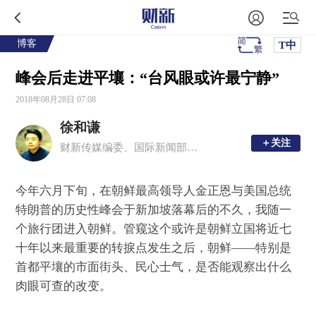
博客
T中
峰会后走进平壤：“台风眼或许最宁静”
2018年08月28日 07:08
徐和谦
＋关注
＋关注
财新传媒编委、国际新闻部主任
今年六月下旬，在朝鲜最高领导人金正恩与美国总统
特朗普的历史性峰会于新加坡落幕后的不久，我随一
个旅行团进入朝鲜。管窥这个或许是朝鲜立国将近七
十年以来最重要的转捩点发生之后，朝鲜——特别是
首都平壤的市面街头、民心士气，是否能观察出什么
肉眼可查的改变。